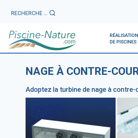
Aller
au
RECHERCHE ...
contenu
RÉALISATIO
DE PISCINES
NAGE À CONTRE-COU
Adoptez la turbine de nage à contre-
CRÉONS VOTRE PISCI
LES TERRASSES MOBI
RÉALISATIONS RÉCENTES DE PISCINES
POUR PISCINES
REMPLACER MES ÉQUIPE