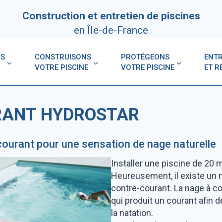
Construction et entretien de piscines
en Île-de-France
NS
CONSTRUISONS
PROTÉGEONS
ENTR
VOTRE PISCINE
VOTRE PISCINE
ET R
RANT HYDROSTAR
courant pour une sensation de nage naturelle
Installer une piscine de 20 
NE
LINE
Heureusement, il existe un 
LES
INSPIRATION : BELLES PISCINES
contre-courant. La nage à c
qui produit un courant afin d
MENTS
MOD
la natation.