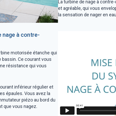
La turbine de nage à contre
et agréable, qui vous envelo
la sensation de nager en eau
SCINE
LES É
L
 nage à contre-
PISCINE AVEC FOND MOBILE
TÉ
EN
urbine motorisée étanche qui
PISCINE EN
PISCINE
re bassin. Ce courant vous
ACIER MODULAIRE
COQUE
ne résistance qui vous
ourant inférieur régulier et
les épaules. Vous avez la
 commutateur piézo au bord du
nt que vous nagez.