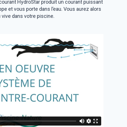
-courant HydroStar produit un courant puissant
ppe et vous porte dans l’eau. Vous aurez alors
 vive dans votre piscine.
QUIPEMENTS POUR PISCINE
ES VOLETS IMMERGÉS
PISCINE AVEC ABRI COULISSANT
POUR PISCINES
TRETIEN ET HIVERNAGE
PISCINE
PISCINE
MISSPOOL
EN BOIS