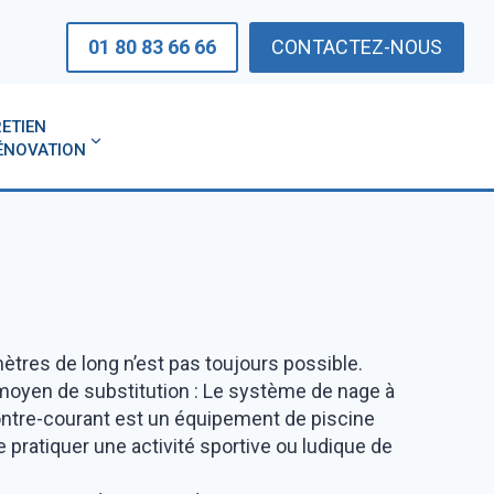
01 80 83 66 66
CONTACTEZ-NOUS
ETIEN
ÉNOVATION
mètres de long n’est pas toujours possible.
RS ET MEMBRANES ARMÉS
moyen de substitution : Le système de nage à
LES FONDS MOBILES
RÉALISATIONS PRÈS DE CHEZ VOUS
ontre-courant est un équipement de piscine
POUR PISCINES
e pratiquer une activité sportive ou ludique de
ERNISEZ VOTRE PISCINE