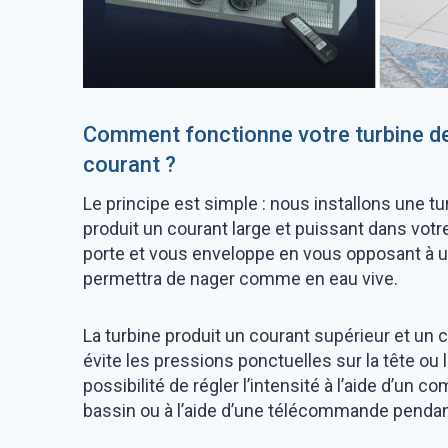
LA PROTECTION DE LA PI
LES ABRIS
Comment fonctionne votre turbine de
PISCINE AVEC TERRASSE MOBILE
POUR PISCINES
courant ?
PROBLÈME D’ÉTANCHÉI
Le principe est simple : nous installons une t
PISCINE EN
PISCINE EN
produit un courant large et puissant dans vot
BÉTON ARMÉ
ACIER MONOBLOC
porte et vous enveloppe en vous opposant à u
permettra de nager comme en eau vive.
La turbine produit un courant supérieur et un c
évite les pressions ponctuelles sur la tête ou 
possibilité de régler l’intensité à l’aide d’un
bassin ou à l’aide d’une télécommande penda